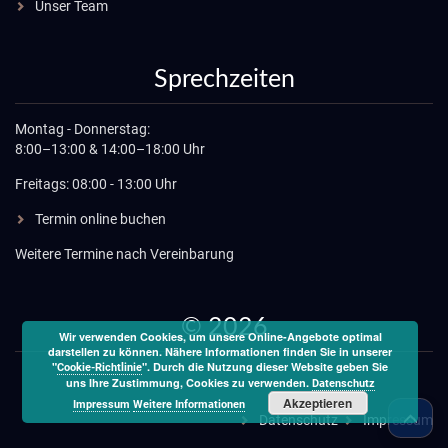
Unser Team
Sprechzeiten
Montag - Donnerstag:
8:00–13:00 & 14:00–18:00 Uhr
Freitags: 08:00 - 13:00 Uhr
Termin online buchen
Weitere Termine nach Vereinbarung
© 2026
Wir verwenden Cookies, um unsere Online-Angebote optimal
darstellen zu können. Nähere Informationen finden Sie in unserer
"
". Durch die Nutzung dieser Website geben Sie
Cookie-Richtlinie
uns Ihre Zustimmung, Cookies zu verwenden.
Datenschutz
Akzeptieren
Impressum
Weitere Informationen
Datenschutz
Impressum